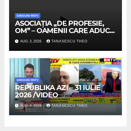
EMISIUNI RNTV
ASOCIAȚIA „DE PROFESIE,
OM” – OAMENII CARE ADUC
VALOARE COMUNITĂȚII /
AUG. 3, 2026
TANASESCU THEO
SECRETELE SUCCESULUI
/VIDEO
EMISIUNI RNTV
REPUBLIKA AZI – 31 IULIE
2026 /VIDEO
AUG. 3, 2026
TANASESCU THEO