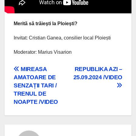
Merită să trăieşti la Ploieşti?
Invitat: Cristian Ganea, consilier local Ploiești
Moderator: Marius Visarion
Navigare
MIREASA
REPUBLIKA AZI –
AMATOARE DE
25.09.2024 /VIDEO
în
SENZAȚII TARI /
articole
TRENUL DE
NOAPTE /VIDEO