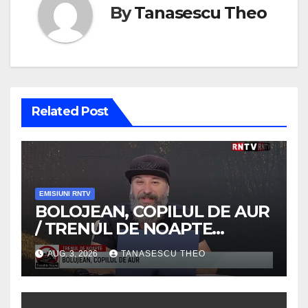
By
Tanasescu Theo
Related Post
EMISIUNI RNTV
BOLOJEAN, COPILUL DE AUR
/ TRENUL DE NOAPTE
/VIDEO
AUG. 3, 2026
TANASESCU THEO