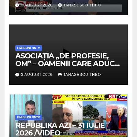
3 AUGUST 2026
TANASESCU THEO
EMISIUNI RNTV
ASOCIAȚIA „DE PROFESIE,
OM” – OAMENII CARE ADUC
VALOARE COMUNITĂȚII /
3 AUGUST 2026
TANASESCU THEO
SECRETELE SUCCESULUI
/VIDEO
EMISIUNI RNTV
REPUBLIKA AZI – 31 IULIE
2026 /VIDEO