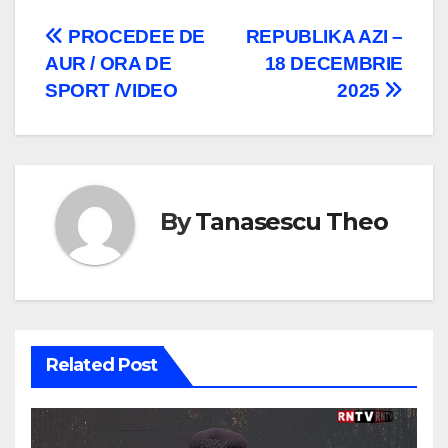
Navigare
PROCEDEE DE
REPUBLIKA AZI –
AUR / ORA DE
18 DECEMBRIE
în
SPORT /VIDEO
2025
articole
By
Tanasescu Theo
Related Post