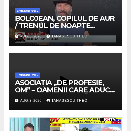
EMISIUNI RNTV
BOLOJEAN, COPILUL DE AUR
/ TRENUL DE NOAPTE
/VIDEO
AUG. 3, 2026
TANASESCU THEO
EMISIUNI RNTV
ASOCIAȚIA „DE PROFESIE,
OM” – OAMENII CARE ADUC
VALOARE COMUNITĂȚII /
AUG. 3, 2026
TANASESCU THEO
SECRETELE SUCCESULUI
/VIDEO