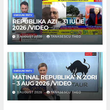
EMISIUNI RNTV
REPUBLIKA AZI – 31 IULIE
2026 /VIDEO
3 AUGUST 2026
TANASESCU THEO
EMISIUNI RNTV
MATINAL REPUBLIKA’ N ZORI
– 3 AUG 2026 /VIDEO
3 AUGUST 2026
TANASESCU THEO