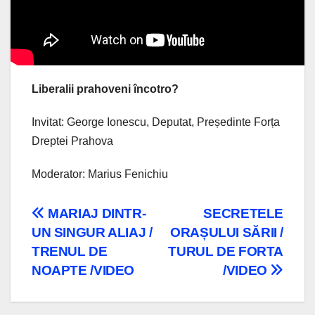
Liberalii prahoveni încotro?
Invitat: George Ionescu, Deputat, Președinte Forța
Dreptei Prahova
Moderator: Marius Fenichiu
Navigare
MARIAJ DINTR-
SECRETELE
UN SINGUR ALIAJ /
ORAȘULUI SĂRII /
în
TRENUL DE
TURUL DE FORTA
articole
NOAPTE /VIDEO
/VIDEO