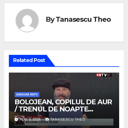
By
Tanasescu Theo
Related Post
EMISIUNI RNTV
BOLOJEAN, COPILUL DE AUR
/ TRENUL DE NOAPTE
/VIDEO
AUG. 3, 2026
TANASESCU THEO