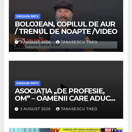
EMISIUNI RNTV
BOLOJEAN, COPILUL DE AUR
/ TRENUL DE NOAPTE /VIDEO
3 AUGUST 2026
TANASESCU THEO
EMISIUNI RNTV
ASOCIAȚIA „DE PROFESIE,
OM” – OAMENII CARE ADUC
VALOARE COMUNITĂȚII /
3 AUGUST 2026
TANASESCU THEO
SECRETELE SUCCESULUI
/VIDEO