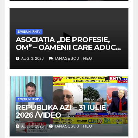
EMISIUNI RNTV
ASOCIAȚIA „DE PROFESIE,
OM” – OAMENII CARE ADUC
VALOARE COMUNITĂȚII /
AUG. 3, 2026
TANASESCU THEO
SECRETELE SUCCESULUI
/VIDEO
EMISIUNI RNTV
REPUBLIKA AZI – 31 IULIE
2026 /VIDEO
AUG. 3, 2026
TANASESCU THEO