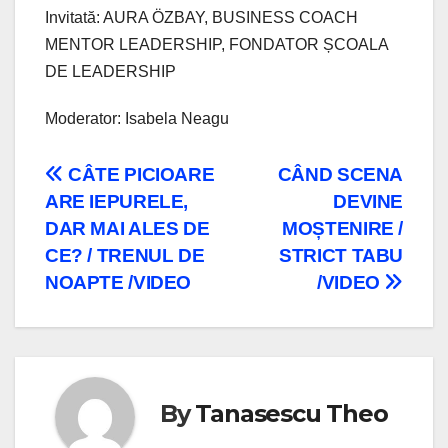
Invitată: AURA ÖZBAY, BUSINESS COACH
MENTOR LEADERSHIP, FONDATOR ȘCOALA
DE LEADERSHIP
Moderator: Isabela Neagu
Navigare
CÂTE PICIOARE
CÂND SCENA
ARE IEPURELE,
DEVINE
în
DAR MAI ALES DE
MOȘTENIRE /
articole
CE? / TRENUL DE
STRICT TABU
NOAPTE /VIDEO
/VIDEO
By
Tanasescu Theo