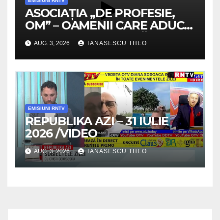
EMISIUNI RNTV
ASOCIAȚIA „DE PROFESIE,
OM” – OAMENII CARE ADUC
VALOARE COMUNITĂȚII /
AUG. 3, 2026
TANASESCU THEO
SECRETELE SUCCESULUI
/VIDEO
EMISIUNI RNTV
REPUBLIKA AZI – 31 IULIE
2026 /VIDEO
AUG. 3, 2026
TANASESCU THEO