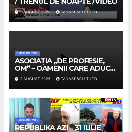
/ TRENUL DE NOAPTE /VIDEO
3 AUGUST 2026
TANASESCU THEO
EMISIUNI RNTV
ASOCIAȚIA „DE PROFESIE,
OM” – OAMENII CARE ADUC
VALOARE COMUNITĂȚII /
3 AUGUST 2026
TANASESCU THEO
SECRETELE SUCCESULUI
/VIDEO
EMISIUNI RNTV
REPUBLIKA AZI – 31 IULIE