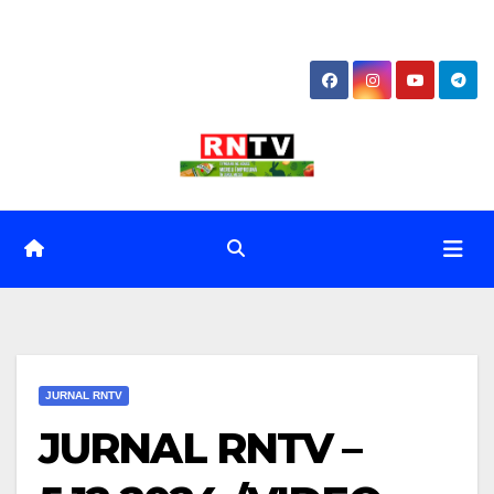
Skip
to
content
JURNAL RNTV
JURNAL RNTV –