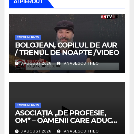
AI PIERDUT
EMISIUNI RNTV
BOLOJEAN, COPILUL DE AUR
/ TRENUL DE NOAPTE /VIDEO
3 AUGUST 2026
TANASESCU THEO
EMISIUNI RNTV
ASOCIAȚIA „DE PROFESIE,
OM” – OAMENII CARE ADUC
VALOARE COMUNITĂȚII /
3 AUGUST 2026
TANASESCU THEO