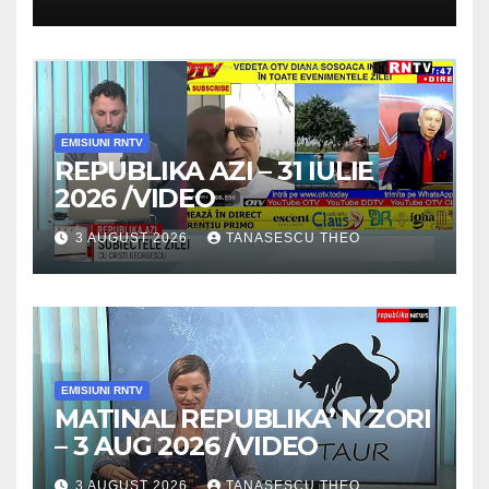
SECRETELE SUCCESULUI
/VIDEO
EMISIUNI RNTV
REPUBLIKA AZI – 31 IULIE
2026 /VIDEO
3 AUGUST 2026
TANASESCU THEO
EMISIUNI RNTV
MATINAL REPUBLIKA’ N ZORI
– 3 AUG 2026 /VIDEO
3 AUGUST 2026
TANASESCU THEO