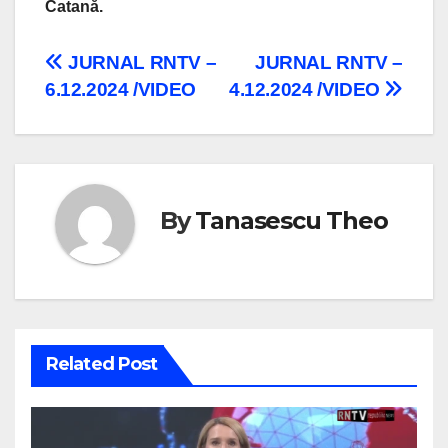
Catană.
Navigare
JURNAL RNTV –
JURNAL RNTV –
6.12.2024 /VIDEO
4.12.2024 /VIDEO
în
articole
By
Tanasescu Theo
Related Post