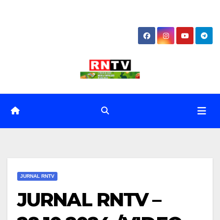
Skip
to
content
JURNAL RNTV
JURNAL RNTV –