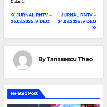
Catană.
Navigare
JURNAL RNTV –
JURNAL RNTV –
26.03.2025 /VIDEO
24.03.2025 /VIDEO
în
articole
By
Tanasescu Theo
Related Post