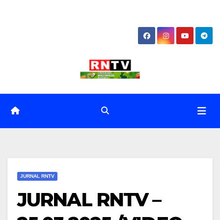
Skip
to
content
JURNAL RNTV
JURNAL RNTV –