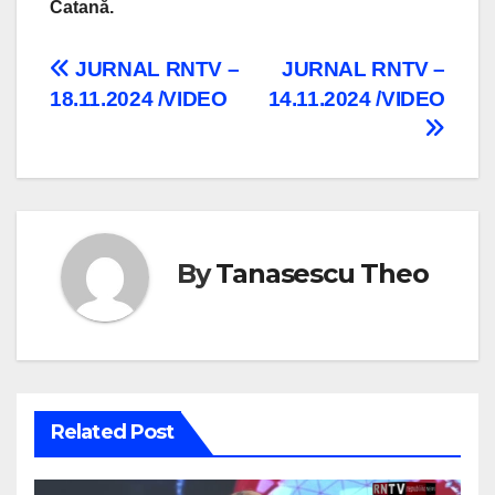
Catană.
Navigare
JURNAL RNTV –
JURNAL RNTV –
18.11.2024 /VIDEO
14.11.2024 /VIDEO
în
articole
By
Tanasescu Theo
Related Post