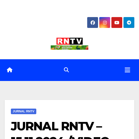
Skip
to
content
JURNAL RNTV
JURNAL RNTV –