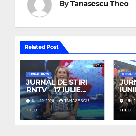
By
Tanasescu Theo
Related Post
JURNAL RNTV
JURNAL 
JURNAL DE STIRI
JURN
RNTV – 17 IULIE
IUNI
2026 /VIDEO
IUL. 20, 2026
TANASESCU
IUN. 2
THEO
THEO