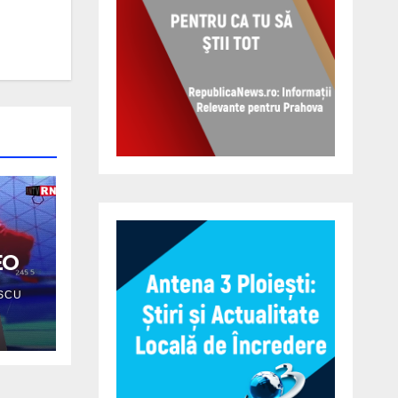
EO
SCU