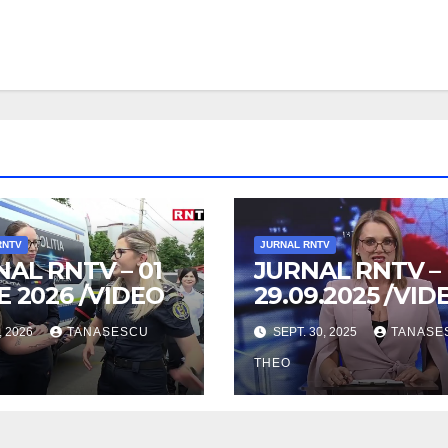
RNTV
JURNAL RNTV
AL RNTV – 01
JURNAL RNTV –
E 2026 /VIDEO
29.09.2025 /VID
, 2026
TANASESCU
SEPT. 30, 2025
TANASE
THEO