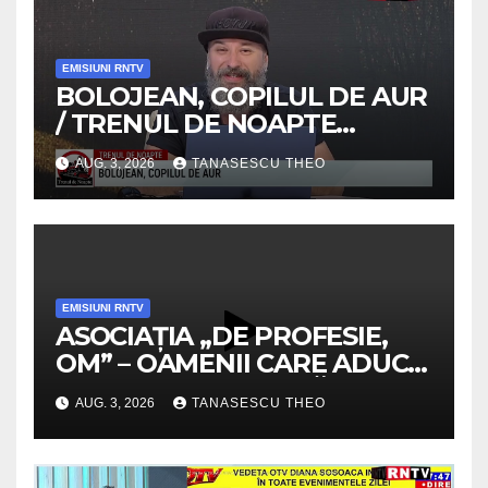
EMISIUNI RNTV
BOLOJEAN, COPILUL DE AUR
/ TRENUL DE NOAPTE
/VIDEO
AUG. 3, 2026
TANASESCU THEO
EMISIUNI RNTV
ASOCIAȚIA „DE PROFESIE,
OM” – OAMENII CARE ADUC
VALOARE COMUNITĂȚII /
AUG. 3, 2026
TANASESCU THEO
SECRETELE SUCCESULUI
/VIDEO