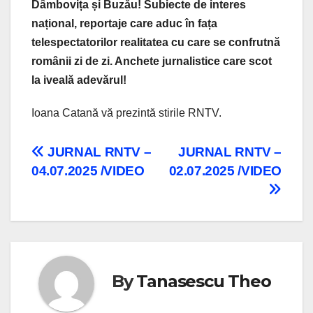
Dâmbovița și Buzău! Subiecte de interes
național, reportaje care aduc în fața
telespectatorilor realitatea cu care se confrutnă
românii zi de zi. Anchete jurnalistice care scot
la iveală adevărul!
Ioana Catană vă prezintă stirile RNTV.
Navigare
JURNAL RNTV –
JURNAL RNTV –
04.07.2025 /VIDEO
02.07.2025 /VIDEO
în
articole
By
Tanasescu Theo