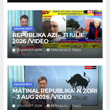
/VIDEO
EMISIUNI RNTV
REPUBLIKA AZI – 31 IULIE
2026 /VIDEO
3 AUGUST 2026
TANASESCU THEO
EMISIUNI RNTV
MATINAL REPUBLIKA’ N ZORI
– 3 AUG 2026 /VIDEO
3 AUGUST 2026
TANASESCU THEO