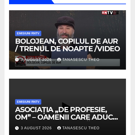
EMISIUNI RNTV
BOLOJEAN, COPILUL DE AUR
/ TRENUL DE NOAPTE /VIDEO
3 AUGUST 2026
TANASESCU THEO
EMISIUNI RNTV
ASOCIAȚIA „DE PROFESIE,
OM” – OAMENII CARE ADUC
VALOARE COMUNITĂȚII /
3 AUGUST 2026
TANASESCU THEO
SECRETELE SUCCESULUI