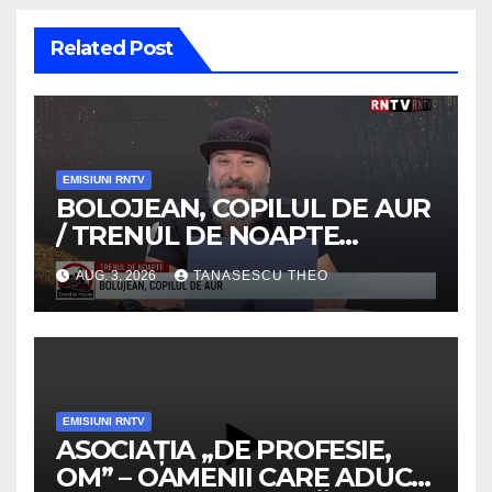
Related Post
EMISIUNI RNTV
BOLOJEAN, COPILUL DE AUR
/ TRENUL DE NOAPTE
/VIDEO
AUG. 3, 2026
TANASESCU THEO
EMISIUNI RNTV
ASOCIAȚIA „DE PROFESIE,
OM” – OAMENII CARE ADUC