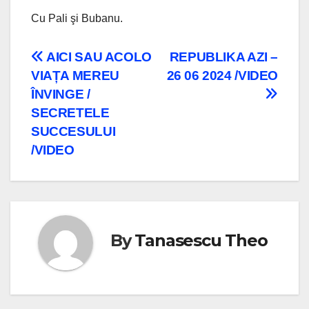
Cu Pali şi Bubanu.
Navigare
AICI SAU ACOLO
REPUBLIKA AZI –
VIAȚA MEREU
26 06 2024 /VIDEO
în
ÎNVINGE /
articole
SECRETELE
SUCCESULUI
/VIDEO
By
Tanasescu Theo