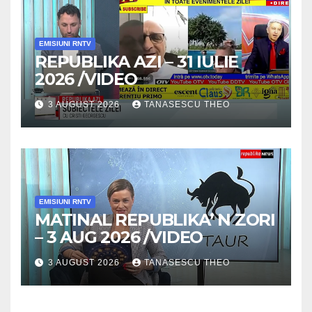
EMISIUNI RNTV
REPUBLIKA AZI – 31 IULIE
2026 /VIDEO
3 AUGUST 2026
TANASESCU THEO
EMISIUNI RNTV
MATINAL REPUBLIKA’ N ZORI
– 3 AUG 2026 /VIDEO
3 AUGUST 2026
TANASESCU THEO