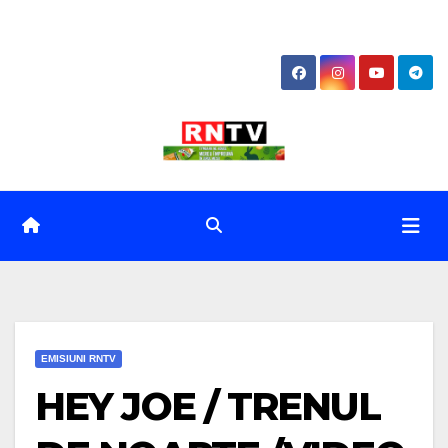
Skip
to
content
EMISIUNI RNTV
HEY JOE / TRENUL