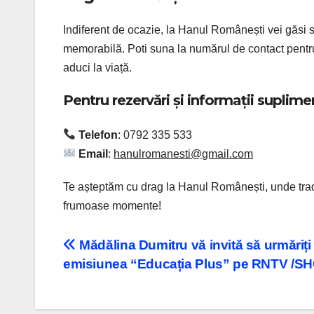
Indiferent de ocazie, la Hanul Românești vei găsi s
memorabilă. Poti suna la numărul de contact pentru 
aduci la viață.
Pentru rezervări și informații suplime
Telefon
: 0792 335 533
Email
:
hanulromanesti@gmail.com
Te așteptăm cu drag la Hanul Românești, unde tradiț
frumoase momente!
Navigare
Mădălina Dumitru vă invită să urmăriți
emisiunea “Educația Plus” pe RNTV /
în
articole