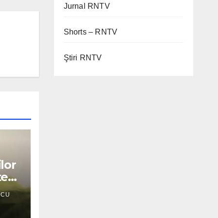
Jurnal RNTV
Shorts – RNTV
Ştiri RNTV
lor
TS
SCU