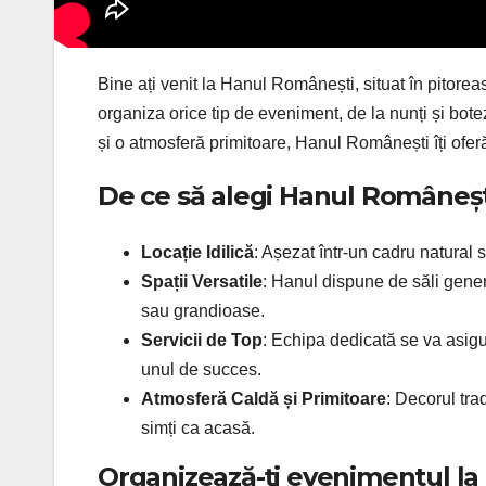
Bine ați venit la Hanul Românești, situat în pitore
organiza orice tip de eveniment, de la nunți și botez
și o atmosferă primitoare, Hanul Românești îți oferă
De ce să alegi Hanul Româneș
Locație Idilică
: Așezat într-un cadru natural
Spații Versatile
: Hanul dispune de săli gener
sau grandioase.
Servicii de Top
: Echipa dedicată se va asigur
unul de succes.
Atmosferă Caldă și Primitoare
: Decorul tra
simți ca acasă.
Organizează-ți evenimentul la