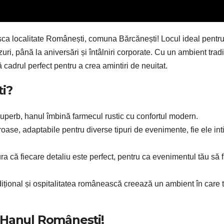
asca localitate Românești, comuna Bărcănești! Locul ideal pentru
uri, până la aniversări și întâlniri corporate. Cu un ambient tradi
 cadrul perfect pentru a crea amintiri de neuitat.
ti?
 superb, hanul îmbină farmecul rustic cu confortul modern.
oase, adaptabile pentru diverse tipuri de evenimente, fie ele in
a că fiecare detaliu este perfect, pentru ca evenimentul tău să f
dițional și ospitalitatea românească creează un ambient în care t
 Hanul Românești!