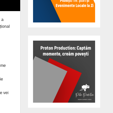
 a
țional
time
ie
e vei