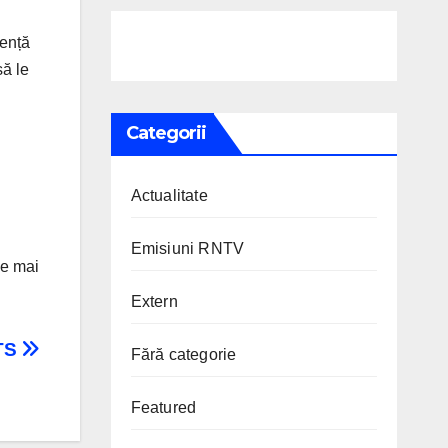
iență
să le
Categorii
Actualitate
Emisiuni RNTV
le mai
Extern
RTS
Fără categorie
Featured