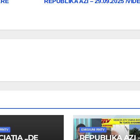
ARE
REPUBLIKA AZI – 29.09.2025 /VI
 RNTV
EMISIUNI RNTV
CIAȚIA „DE
REPUBLIKA AZI –