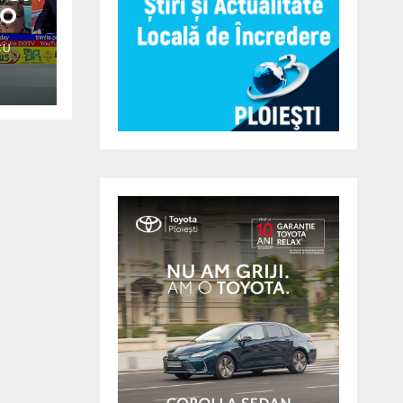
EO
CU