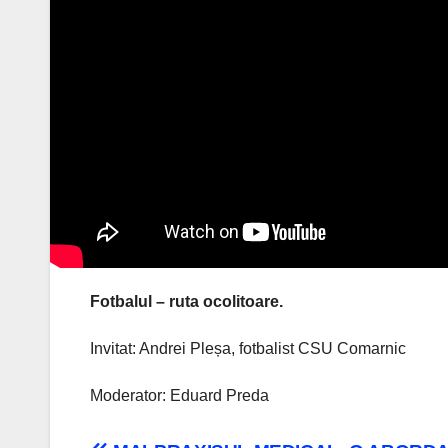
Fotbalul – ruta ocolitoare.
Invitat: Andrei Pleșa, fotbalist CSU Comarnic
Moderator: Eduard Preda