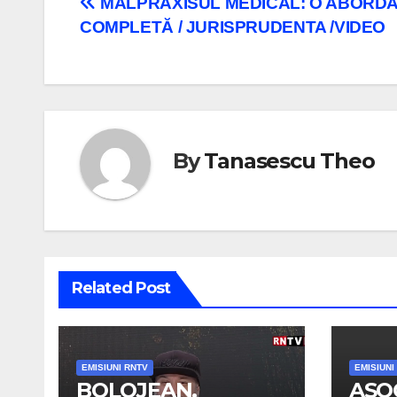
Navigare
MALPRAXISUL MEDICAL: O ABORD
COMPLETĂ / JURISPRUDENTA /VIDEO
în
articole
By
Tanasescu Theo
Related Post
EMISIUNI RNTV
EMISIUNI
BOLOJEAN,
ASO