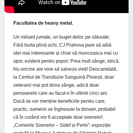
Facultatea de heavy metal.
Un miliard jumate, un buget deloc pe săturate;
Fără burta plină ochi, CJ Prahova pare să aibă
idei mai interesante și chiar să munceasca mai cu
spor, evident pentru popor; Prea mult sânge, strică.
Nu oricine are voie să salveze vieți! Deocamdată,
la Centrul de Transfuzie Sanguină Ploiești, doar
veteranii mai pot dona sânge, adică doar
persoanele care au facut-o în ultimii cinci ani.
Dacă se vor menține beneficiile pentru care,
practic, oamenii se înghesuie la donare, probabil
că în curând vor fi acceptate doar sirenele!;
„Comorile Sirenelor – Sidef și Perle”: expoziție