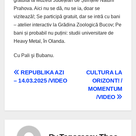
gratuită la Muzeul Județean de Științele Naturii
Prahova. Aici nu se dă, nu se ia, doar se
vizitează!; Se participă gratuit, dar se intră cu bani
– atelier interactiv la Grădina Zoologică Bucov; Pe
bani și probabil nu puțini: studii universitare de
Heavy Metal, în Olanda.
Cu Pali şi Bubanu.
Navigare
REPUBLIKA AZI
CULTURA LA
– 14.03.2025 /VIDEO
ORIZONT! /
în
MOMENTUM
articole
/VIDEO