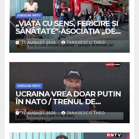
EMISIUNI RNTV
„VIAȚĂ CU SENS, FERICIRE ȘI
SĂNĂTATE”-ASOCIAȚIA „DE
PROFESIE, OM” / SECRETELE
10 AUGUST 2026
TANASESCU THEO
SUCCESULUI /VIDEO
EMISIUNI RNTV
UCRAINA VREA DOAR PUTIN
ÎN NATO / TRENUL DE
NOAPTE /VIDEO
10 AUGUST 2026
TANASESCU THEO