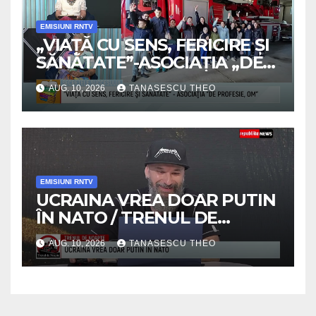
EMISIUNI RNTV
„VIAȚĂ CU SENS, FERICIRE ȘI
SĂNĂTATE”-ASOCIAȚIA „DE
PROFESIE, OM” / SECRETELE
AUG. 10, 2026
TANASESCU THEO
SUCCESULUI /VIDEO
EMISIUNI RNTV
UCRAINA VREA DOAR PUTIN
ÎN NATO / TRENUL DE
NOAPTE /VIDEO
AUG. 10, 2026
TANASESCU THEO