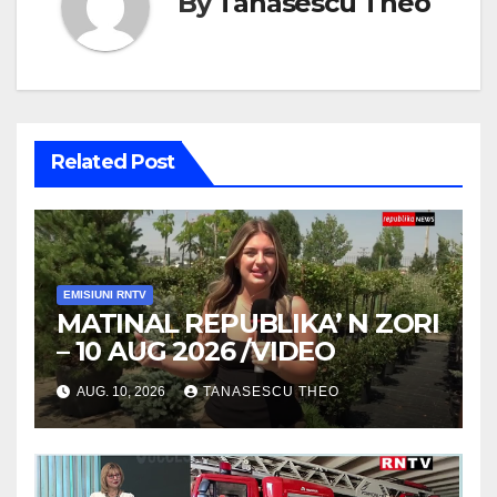
By
Tanasescu Theo
Related Post
EMISIUNI RNTV
MATINAL REPUBLIKA’ N ZORI
– 10 AUG 2026 /VIDEO
AUG. 10, 2026
TANASESCU THEO