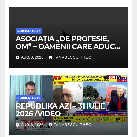
EMISIUNI RNTV
ASOCIAȚIA „DE PROFESIE,
OM” – OAMENII CARE ADUC
VALOARE COMUNITĂȚII /
AUG. 3, 2026
TANASESCU THEO
SECRETELE SUCCESULUI
/VIDEO
EMISIUNI RNTV
REPUBLIKA AZI – 31 IULIE
2026 /VIDEO
AUG. 3, 2026
TANASESCU THEO