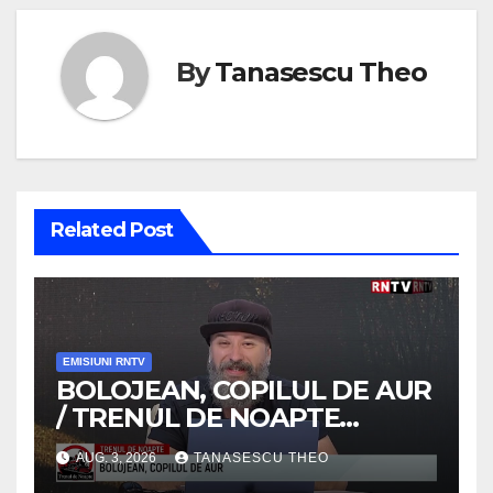
By
Tanasescu Theo
Related Post
EMISIUNI RNTV
BOLOJEAN, COPILUL DE AUR
/ TRENUL DE NOAPTE
/VIDEO
AUG. 3, 2026
TANASESCU THEO