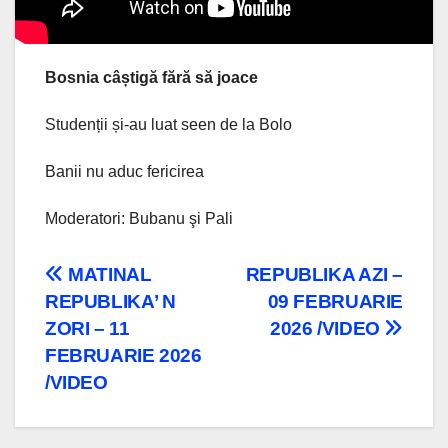
Bosnia câștigă fără să joace
Studenții și-au luat seen de la Bolo
Banii nu aduc fericirea
Moderatori: Bubanu şi Pali
Navigare
MATINAL
REPUBLIKA AZI –
REPUBLIKA’ N
09 FEBRUARIE
în
ZORI – 11
2026 /VIDEO
articole
FEBRUARIE 2026
/VIDEO