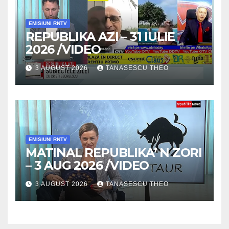
EMISIUNI RNTV
REPUBLIKA AZI – 31 IULIE
2026 /VIDEO
3 AUGUST 2026
TANASESCU THEO
EMISIUNI RNTV
MATINAL REPUBLIKA’ N ZORI
– 3 AUG 2026 /VIDEO
3 AUGUST 2026
TANASESCU THEO