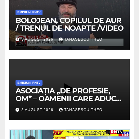
EMISIUNI RNTV
BOLOJEAN, COPILUL DE AUR
/ TRENUL DE NOAPTE /VIDEO
3 AUGUST 2026
TANASESCU THEO
EMISIUNI RNTV
ASOCIAȚIA „DE PROFESIE,
OM” – OAMENII CARE ADUC
VALOARE COMUNITĂȚII /
3 AUGUST 2026
TANASESCU THEO
SECRETELE SUCCESULUI
/VIDEO