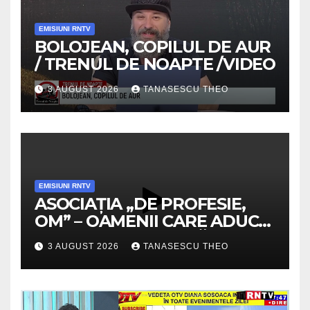
EMISIUNI RNTV
BOLOJEAN, COPILUL DE AUR
/ TRENUL DE NOAPTE /VIDEO
3 AUGUST 2026
TANASESCU THEO
EMISIUNI RNTV
ASOCIAȚIA „DE PROFESIE,
OM” – OAMENII CARE ADUC
VALOARE COMUNITĂȚII /
3 AUGUST 2026
TANASESCU THEO
SECRETELE SUCCESULUI
/VIDEO