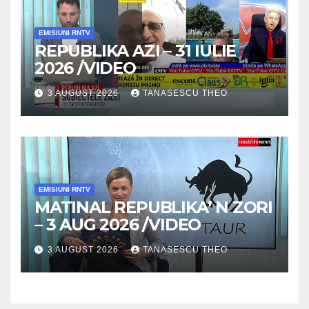
EMISIUNI RNTV
REPUBLIKA AZI – 31 IULIE
2026 /VIDEO
3 AUGUST 2026
TANASESCU THEO
EMISIUNI RNTV
MATINAL REPUBLIKA’ N ZORI
– 3 AUG 2026 /VIDEO
3 AUGUST 2026
TANASESCU THEO