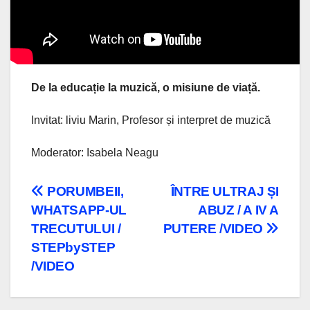
De la educație la muzică, o misiune de viață.
Invitat: liviu Marin, Profesor și interpret de muzică
Moderator: Isabela Neagu
Navigare
PORUMBEII,
ÎNTRE ULTRAJ ȘI
WHATSAPP-UL
ABUZ / A IV A
în
TRECUTULUI /
PUTERE /VIDEO
articole
STEPbySTEP
/VIDEO