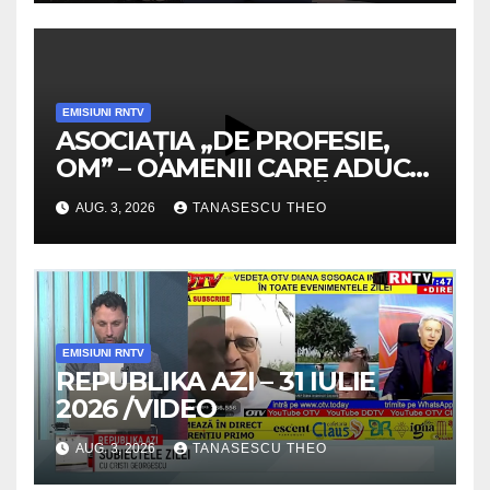
EMISIUNI RNTV
ASOCIAȚIA „DE PROFESIE,
OM” – OAMENII CARE ADUC
VALOARE COMUNITĂȚII /
AUG. 3, 2026
TANASESCU THEO
SECRETELE SUCCESULUI
/VIDEO
EMISIUNI RNTV
REPUBLIKA AZI – 31 IULIE
2026 /VIDEO
AUG. 3, 2026
TANASESCU THEO