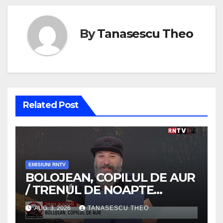
By
Tanasescu Theo
Related Post
EMISIUNI RNTV
BOLOJEAN, COPILUL DE AUR
/ TRENUL DE NOAPTE
/VIDEO
AUG. 3, 2026
TANASESCU THEO