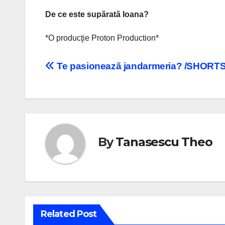
De ce este supărată Ioana?
*O producţie Proton Production*
Navigare
Te pasionează jandarmeria? /SHORT
în
articole
By
Tanasescu Theo
Related Post