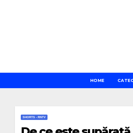
Skip
to
content
HOME
CATE
SHORTS - RNTV
De ce este supărată