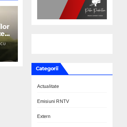
lor
TS
SCU
Categorii
Actualitate
Emisiuni RNTV
Extern