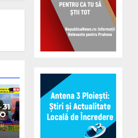
 31
EO
CU