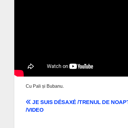
Cu Pali și Bubanu.
Navigare
JE SUIS DÉSAXÉ /TRENUL DE NOAP
/VIDEO
în
articole