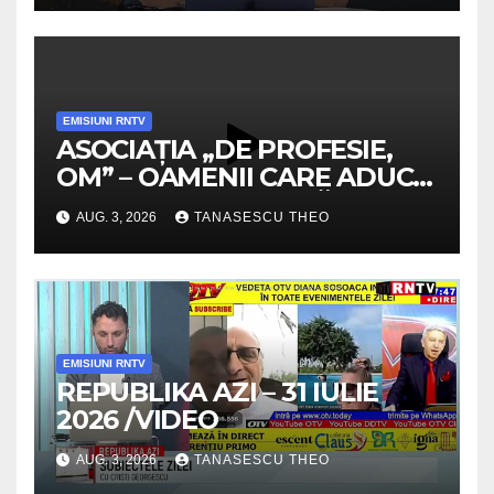
EMISIUNI RNTV
ASOCIAȚIA „DE PROFESIE,
OM” – OAMENII CARE ADUC
VALOARE COMUNITĂȚII /
AUG. 3, 2026
TANASESCU THEO
SECRETELE SUCCESULUI
/VIDEO
EMISIUNI RNTV
REPUBLIKA AZI – 31 IULIE
2026 /VIDEO
AUG. 3, 2026
TANASESCU THEO