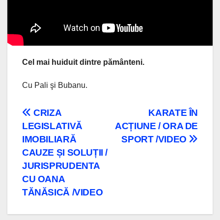
Cel mai huiduit dintre pământeni.
Cu Pali şi Bubanu.
Navigare
CRIZA
KARATE ÎN
LEGISLATIVĂ
ACȚIUNE / ORA DE
în
IMOBILIARĂ
SPORT /VIDEO
articole
CAUZE ȘI SOLUȚII /
JURISPRUDENTA
CU OANA
TĂNĂSICĂ /VIDEO