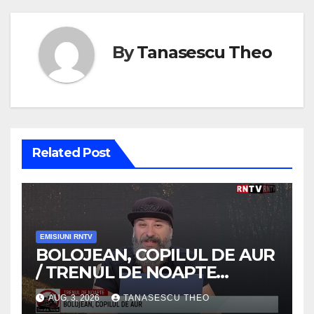
By
Tanasescu Theo
Related Post
EMISIUNI RNTV
BOLOJEAN, COPILUL DE AUR
/ TRENUL DE NOAPTE
/VIDEO
AUG. 3, 2026
TANASESCU THEO