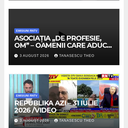
EMISIUNI RNTV
ASOCIAȚIA „DE PROFESIE,
OM” – OAMENII CARE ADUC
VALOARE COMUNITĂȚII /
3 AUGUST 2026
TANASESCU THEO
SECRETELE SUCCESULUI
/VIDEO
EMISIUNI RNTV
REPUBLIKA AZI – 31 IULIE
2026 /VIDEO
3 AUGUST 2026
TANASESCU THEO