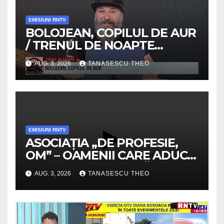
EMISIUNI RNTV
BOLOJEAN, COPILUL DE AUR
/ TRENUL DE NOAPTE
/VIDEO
AUG. 3, 2026
TANASESCU THEO
EMISIUNI RNTV
ASOCIAȚIA „DE PROFESIE,
OM” – OAMENII CARE ADUC
VALOARE COMUNITĂȚII /
AUG. 3, 2026
TANASESCU THEO
SECRETELE SUCCESULUI
/VIDEO