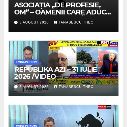
ASOCIAȚIA „DE PROFESIE,
OM” – OAMENII CARE ADUC
VALOARE COMUNITĂȚII /
3 AUGUST 2026
TANASESCU THEO
SECRETELE SUCCESULUI
/VIDEO
EMISIUNI RNTV
REPUBLIKA AZI – 31 IULIE
2026 /VIDEO
3 AUGUST 2026
TANASESCU THEO
EMISIUNI RNTV