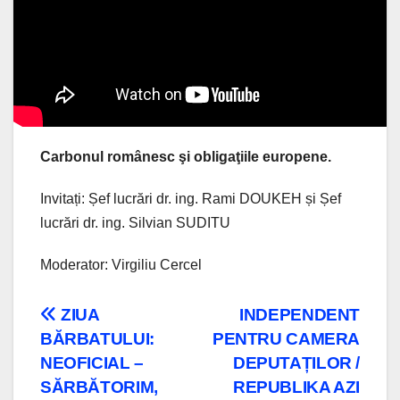
Carbonul românesc şi obligaţiile europene.
Invitați: Șef lucrări dr. ing. Rami DOUKEH și Șef
lucrări dr. ing. Silvian SUDITU
Moderator: Virgiliu Cercel
Navigare
ZIUA
INDEPENDENT
BĂRBATULUI:
PENTRU CAMERA
în
NEOFICIAL –
DEPUTAȚILOR /
articole
SĂRBĂTORIM,
REPUBLIKA AZI