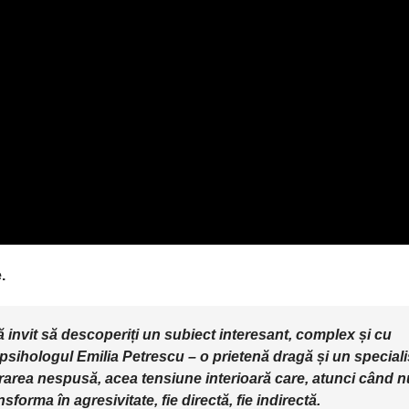
.
vă invit să descoperiți un subiect interesant, complex și cu
, psihologul Emilia Petrescu – o prietenă dragă și un speciali
rarea nespusă, acea tensiune interioară care, atunci când n
forma în agresivitate, fie directă, fie indirectă.