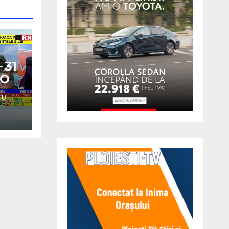
 31
EO
CU