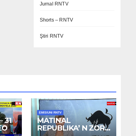
Jurnal RNTV
Shorts – RNTV
Ştiri RNTV
EMISIUNI RNTV
 31
MATINAL
EO
REPUBLIKA’ N ZORI
– 3 AUG 2026