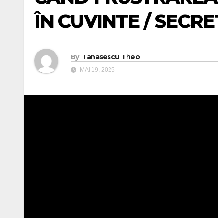
ÎN CUVINTE / SECR
By
Tanasescu Theo
MAI 19, 2025