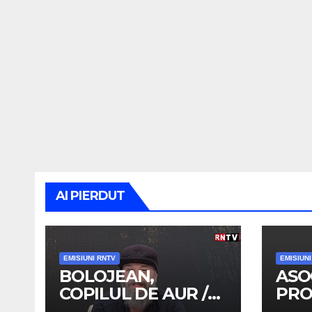
AI PIERDUT
EMISIUNI RNTV
EMISIUN
BOLOJEAN,
ASO
COPILUL DE AUR /
PRO
TRENUL DE
OAM