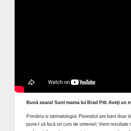
Bună seara! Sunt mama lui Brad Pitt. Aveţi un m
Primăria și stomatologia: Ploieștiul are bani doar 
pune-l să facă un curs de omenie!; Vrem rezultate m