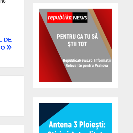
 no
L DE
EO