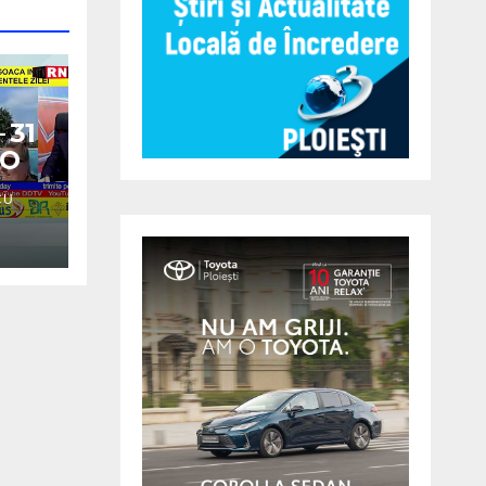
 31
EO
CU