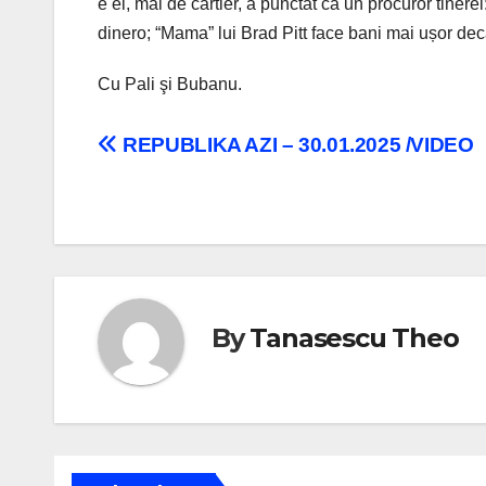
e el, mai de cartier, a punctat ca un procuror tinerel
dinero; “Mama” lui Brad Pitt face bani mai ușor decât
Cu Pali şi Bubanu.
Navigare
REPUBLIKA AZI – 30.01.2025 /VIDEO
în
articole
By
Tanasescu Theo