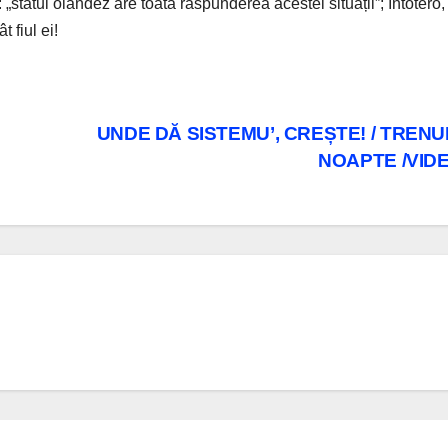
: „statul olandez are toată răspunderea acestei situații”; Intotero,
 fiul ei!
UNDE DĂ SISTEMU’, CREȘTE! / TRENU
NOAPTE /VID