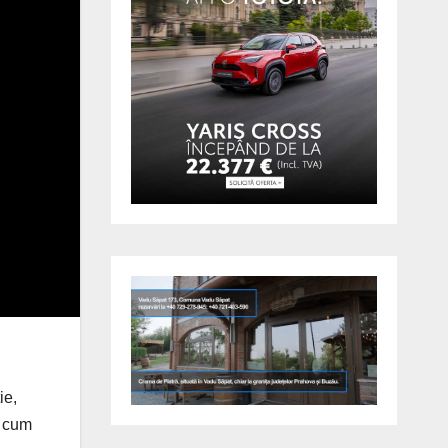
ie,
a cum