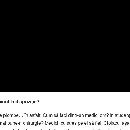
inut la dispoziţie?
de plombe… în asfalt; Cum să faci dintr-un medic, om? În studenț
ai bune-n chirurgie? Medicii cu stres pe ei să fie!; Ciolacu, aș