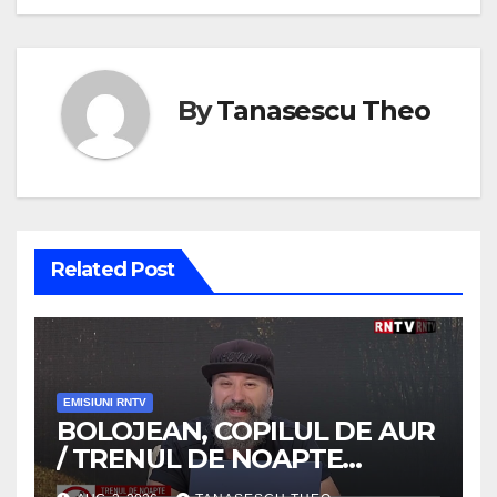
By
Tanasescu Theo
Related Post
EMISIUNI RNTV
BOLOJEAN, COPILUL DE AUR
/ TRENUL DE NOAPTE
/VIDEO