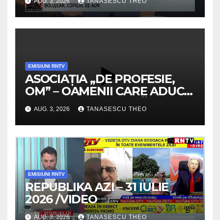
AUG. 3, 2026
TANASESCU THEO
EMISIUNI RNTV
ASOCIAȚIA „DE PROFESIE,
OM” – OAMENII CARE ADUC
VALOARE COMUNITĂȚII /
AUG. 3, 2026
TANASESCU THEO
SECRETELE SUCCESULUI
/VIDEO
EMISIUNI RNTV
REPUBLIKA AZI – 31 IULIE
2026 /VIDEO
AUG. 3, 2026
TANASESCU THEO