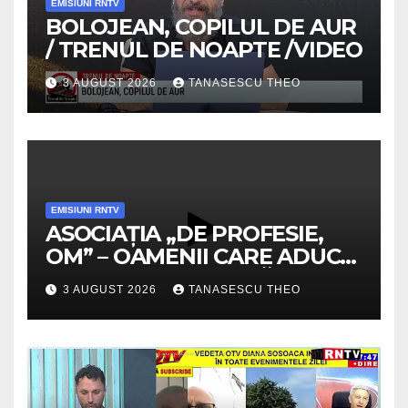
EMISIUNI RNTV
BOLOJEAN, COPILUL DE AUR
/ TRENUL DE NOAPTE /VIDEO
3 AUGUST 2026
TANASESCU THEO
EMISIUNI RNTV
ASOCIAȚIA „DE PROFESIE,
OM” – OAMENII CARE ADUC
VALOARE COMUNITĂȚII /
3 AUGUST 2026
TANASESCU THEO
SECRETELE SUCCESULUI
/VIDEO