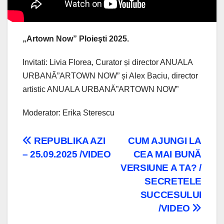
„Artown Now” Ploieşti 2025.
Invitati: Livia Florea, Curator și director ANUALA
URBANĂ”ARTOWN NOW” și Alex Baciu, director
artistic ANUALA URBANĂ”ARTOWN NOW”
Moderator: Erika Sterescu
Navigare
REPUBLIKA AZI
CUM AJUNGI LA
– 25.09.2025 /VIDEO
CEA MAI BUNĂ
în
VERSIUNE A TA? /
articole
SECRETELE
SUCCESULUI
/VIDEO