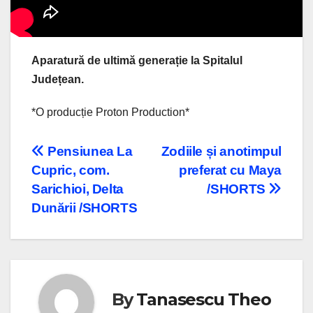
Aparatură de ultimă generație la Spitalul
Județean.
*O producție Proton Production*
Navigare
Pensiunea La
Zodiile și anotimpul
Cupric, com.
preferat cu Maya
în
Sarichioi, Delta
/SHORTS
articole
Dunării /SHORTS
By
Tanasescu Theo