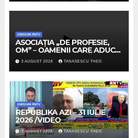
EMISIUNI RNTV
ASOCIAȚIA „DE PROFESIE,
OM” – OAMENII CARE ADUC
VALOARE COMUNITĂȚII /
3 AUGUST 2026
TANASESCU THEO
SECRETELE SUCCESULUI
/VIDEO
EMISIUNI RNTV
REPUBLIKA AZI – 31 IULIE
2026 /VIDEO
3 AUGUST 2026
TANASESCU THEO