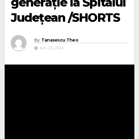
generație la Spitalul
Județean /SHORTS
By
Tanasescu Theo
IUN. 24, 2024