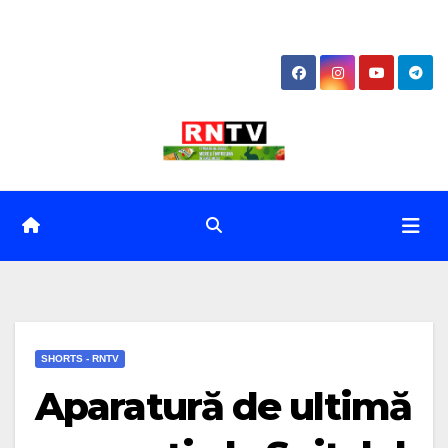
Skip
to
content
SHORTS - RNTV
Aparatură de ultimă