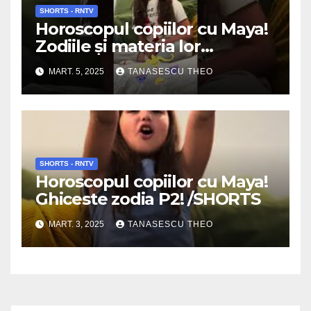
SHORTS - RNTV
Horoscopul copiilor cu Maya!
Zodiile şi materia lor
preferată!
MART. 5, 2025
TANASESCU THEO
SHORTS - RNTV
Horoscopul copiilor cu Maya!
Ghiceste zodia P2! /SHORTS
MART. 3, 2025
TANASESCU THEO