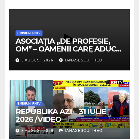
EMISIUNI RNTV
ASOCIAȚIA „DE PROFESIE,
OM” – OAMENII CARE ADUC
VALOARE COMUNITĂȚII /
3 AUGUST 2026
TANASESCU THEO
SECRETELE SUCCESULUI
/VIDEO
EMISIUNI RNTV
REPUBLIKA AZI – 31 IULIE
2026 /VIDEO
3 AUGUST 2026
TANASESCU THEO