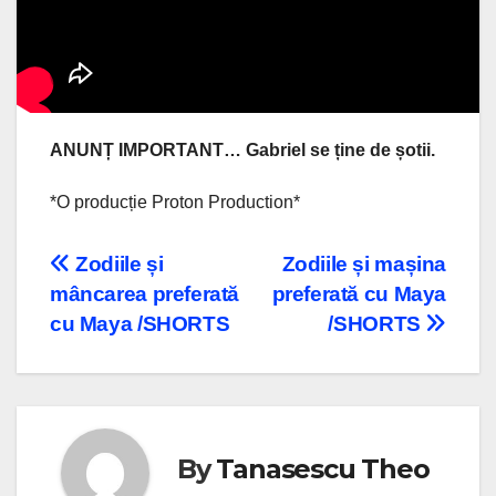
ANUNȚ IMPORTANT… Gabriel se ține de șotii.
*O producție Proton Production*
Navigare
Zodiile și
Zodiile și mașina
mâncarea preferată
preferată cu Maya
în
cu Maya /SHORTS
/SHORTS
articole
By
Tanasescu Theo