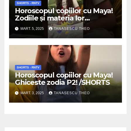
SHORTS - RNTV
Horoscopul copiilor cu Maya!
Zodiile şi materia lor
preferată!
MART. 5, 2025
TANASESCU THEO
SHORTS - RNTV
Horoscopul copiilor cu Maya!
Ghiceste zodia P2! /SHORTS
MART. 3, 2025
TANASESCU THEO