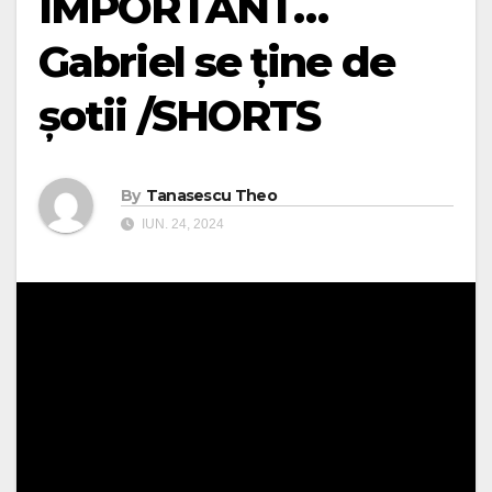
IMPORTANT…
Gabriel se ține de
șotii /SHORTS
By
Tanasescu Theo
IUN. 24, 2024