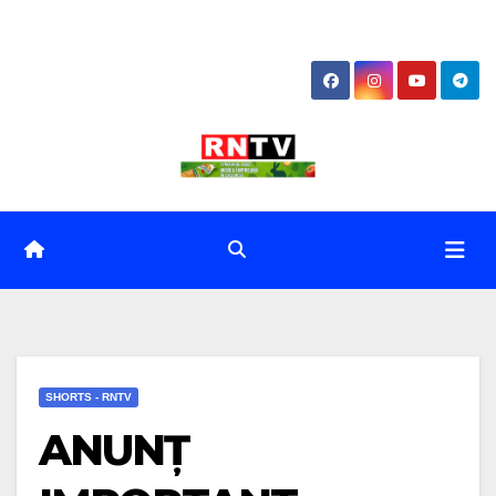
Skip
to
content
SHORTS - RNTV
ANUNȚ