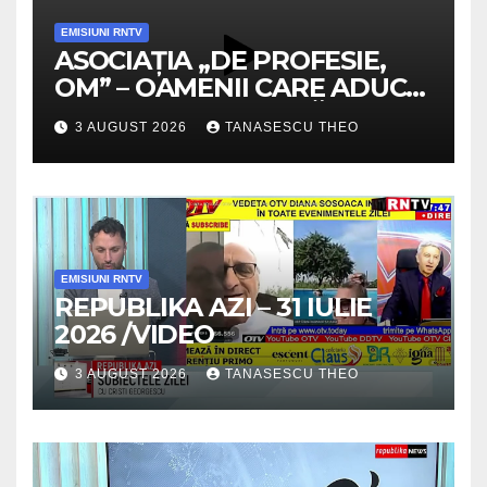
EMISIUNI RNTV
ASOCIAȚIA „DE PROFESIE,
OM” – OAMENII CARE ADUC
VALOARE COMUNITĂȚII /
3 AUGUST 2026
TANASESCU THEO
SECRETELE SUCCESULUI
/VIDEO
EMISIUNI RNTV
REPUBLIKA AZI – 31 IULIE
2026 /VIDEO
3 AUGUST 2026
TANASESCU THEO