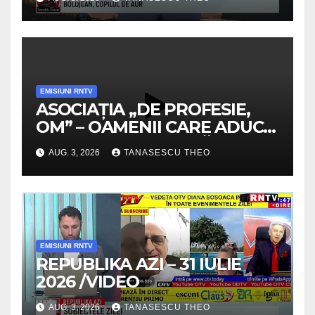
EMISIUNI RNTV
ASOCIAȚIA „DE PROFESIE,
OM” – OAMENII CARE ADUC
VALOARE COMUNITĂȚII /
AUG. 3, 2026
TANASESCU THEO
SECRETELE SUCCESULUI
/VIDEO
EMISIUNI RNTV
REPUBLIKA AZI – 31 IULIE
2026 /VIDEO
AUG. 3, 2026
TANASESCU THEO