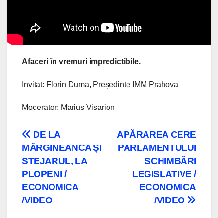
Afaceri în vremuri impredictibile.
Invitat: Florin Duma, Președinte IMM Prahova
Moderator: Marius Visarion
Navigare
DE LA
APĂRAREA CERE
MĂRGINEANCA ȘI
PARLAMENTULUI
în
STEJARUL, LA
SCHIMBĂRI
articole
PLOPENI /
LEGISLATIVE /
ECONOMICA
ECONOMICA
/VIDEO
/VIDEO