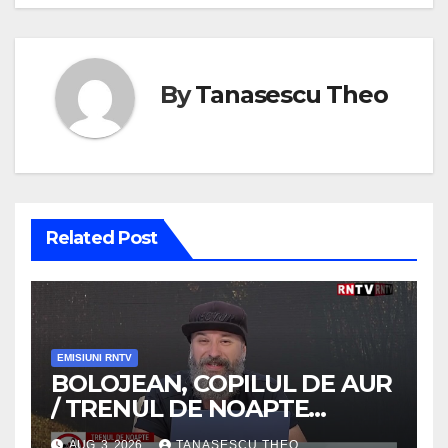
By
Tanasescu Theo
Related Post
EMISIUNI RNTV
BOLOJEAN, COPILUL DE AUR
/ TRENUL DE NOAPTE
/VIDEO
AUG. 3, 2026
TANASESCU THEO